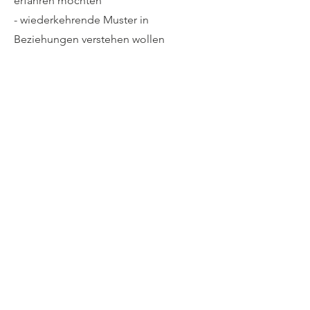
erfahren möchten
- wiederkehrende Muster in
Beziehungen verstehen wollen
- persönliche Entwicklung fördern
möchten
- innere Konflikte reflektieren möchten
- neue Perspektiven für wichtige
Lebensfragen suchen
Eine Familienaufstellung mit Hypnose
kann sowohl bei aktuellen
Herausforderungen als auch im
Rahmen persönlicher
Entwicklungsprozesse genutzt werden.
Ihre Praxis für Familienaufstellung