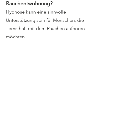
Rauchentwöhnung?
Hypnose kann eine sinnvolle
Unterstützung sein für Menschen, die
- ernsthaft mit dem Rauchen aufhören
möchten
- bereits mehrere Aufhörversuche
hinter sich haben
- ihre Motivation stärken möchten
- sich von eingefahrenen
Gewohnheiten lösen wollen
- den Rauchstopp mental vorbereiten
möchten
Die wichtigste Voraussetzung ist die
eigene Bereitschaft, dauerhaft
Nichtraucher werden zu wollen.