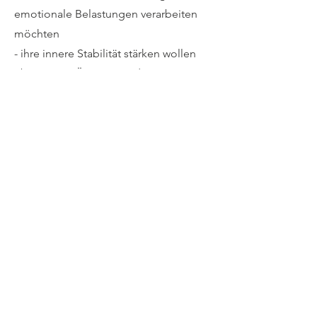
emotionale Belastungen verarbeiten
möchten
- ihre innere Stabilität stärken wollen
- besser mit Ängsten und Sorgen
umgehen möchten
- ihre Lebensqualität während einer
belastenden Lebensphase fördern
möchten
Vor Beginn der Zusammenarbeit
erfolgt eine individuelle Einschätzung,
um sicherzustellen, dass die Hypnose
für die jeweilige Situation geeignet ist.
Ihre Hypnose-Praxis für
begleitende Unterstützung bei