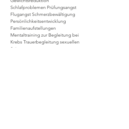
Gewichtsreduktion
Schlafproblemen Prüfungsangst
Flugangst Schmerzbewältigung
Persönlichkeitsentwicklung
Familienaufstellungen
Mentaltraining zur Begleitung bei
Krebs Trauerbegleitung sexuellen
Störungen
Was kostet eine Hypnose in
Hamburg?
Eine Hypnose-Sitzung kostet 140-
190€
Bezahlt die Krankenkasse